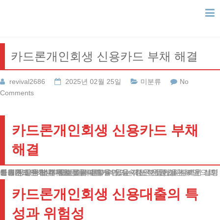
Skip
to
content
카드론개인회생 신용카드 부채 해결
revival2686
2025년 02월 25일
미분류
No
Comments
카드론개인회생 신용카드 부채
해결
오늘은 금융 부채 문제를 해결할 수 있는 제도적 방안을 상세히 설명해드리고자 합니다.
신용카드 관련 채무는 높은 이자율과 지속적인 원금 상환 부담으로 인해 정상적인 경제활동을 어렵게 만드는 경우가 많습니다.
카드론개인회생제도는 이러한 어려움을 겪는 분들에게 새로운 기회를 제공하는 법적 해결책입니다.
카드론개인회생 신용대출의 특
성과 위험성