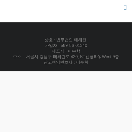
Skip
to
content
상호 : 법무법인 테헤란
사업자 : 589-86-01340
대표자 : 이수학
주소 : 서울시 강남구 테헤란로 420, KT선릉타워West 9층
광고책임변호사 : 이수학