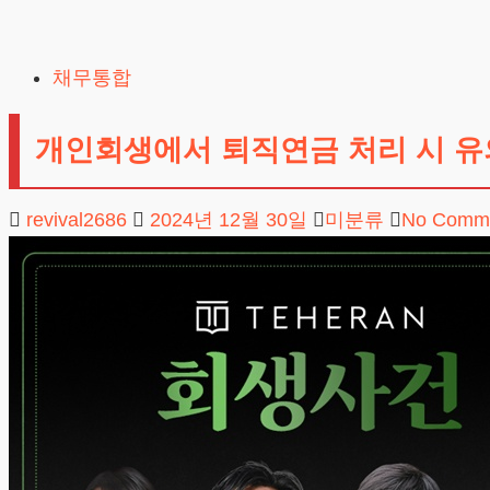
Skip
to
채무통합
content
개인회생에서 퇴직연금 처리 시 유
revival2686
2024년 12월 30일
미분류
No Comm