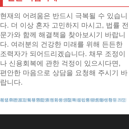
현재의 어려움은 반드시 극복될 수 있습니
다. 더 이상 혼자 고민하지 마시고, 법률 전
문가와 함께 해결책을 찾아보시기 바랍니
다. 여러분의 건강한 미래를 위해 든든한
조력자가 되어드리겠습니다. 채무 조정이
나 신용회복에 관한 걱정이 있으시다면,
편안한 마음으로 상담을 요청해 주시기 바
랍니다.
성년후견
채무조정제도
개인회생보정권고
대전개인회생
도박빚개인회생
채무통합
개인회생파산
개인회생신청
개인회생절차
개인회생비용
카드값연체
개인회생변호사
개인회생단점
회생신청